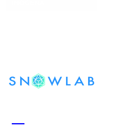
INOGENA
Voir la start-up
Snowlab