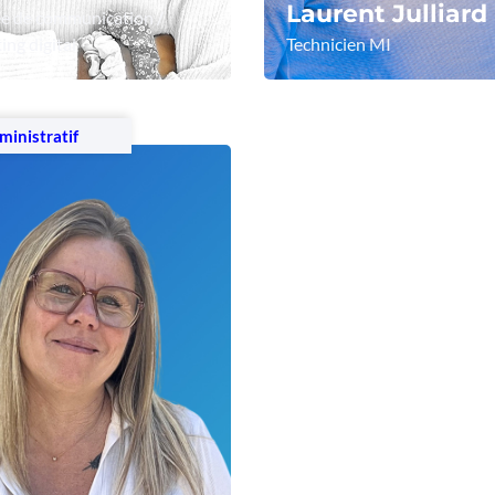
Laurent Julliard
e de communication /
ng digital
Technicien MI
 le profil
Voir le profil
inistratif