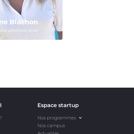
ine Blachon
nte administrative
 le profil
I
Espace startup
Nos programmes
?
Nos campus
Actualités