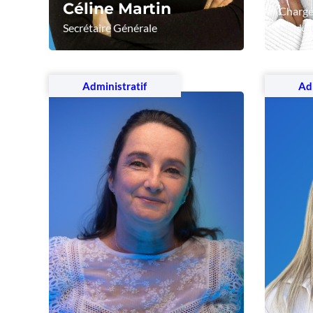
Céline Martin
Chargé
Secrétaire Générale
Marketi
Voir le profil
Voir
Administratif
Adm