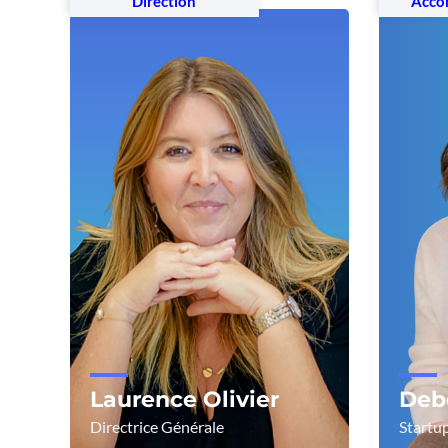
Direction
Acco
Laurence Olivier
Debo
Directrice Générale
Startu