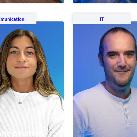
 le profil
Voir le profil
munication
IT
nne Courmes