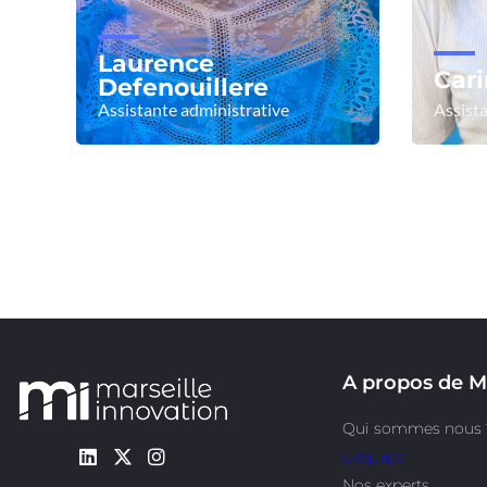
Laurence
Car
Defenouillere
Assistante administrative
Assista
Voir le profil
Voir
A propos de M
Qui sommes nous 
L’équipe
Nos experts