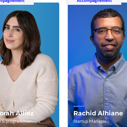
mpagnement
Accompagnement
rah Alliez
Rachid Alhiane
p & program Manager
Startup Manager