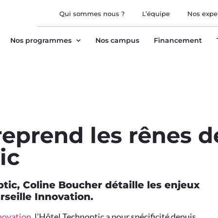
Qui sommes nous ?
L’équipe
Nos expe
Nos programmes
Nos campus
Financement
reprend les rênes d
ic
tic, Coline Boucher détaille les enjeux
rseille Innovation.
novation
, l’Hôtel Technoptic a pour spécificité depuis