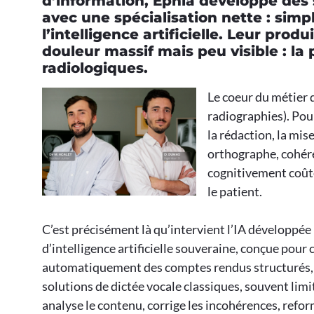
d’information, Ephia développe des s
avec une spécialisation nette : simpl
l’intelligence artificielle. Leur prod
douleur massif mais peu visible : l
radiologiques.
Le coeur du métier d
radiographies). Pou
la rédaction, la mis
orthographe, cohér
cognitivement coûteu
le patient.
C’est précisément là qu’intervient l’IA développée
d’intelligence artificielle souveraine, conçue pour
automatiquement des comptes rendus structurés,
solutions de dictée vocale classiques, souvent limi
analyse le contenu, corrige les incohérences, refor