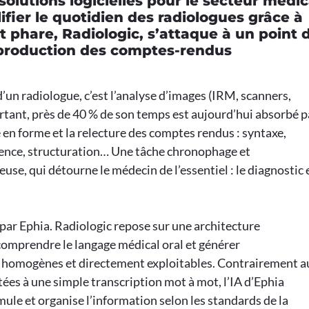
olutions logicielles pour le secteur médic
ifier le quotidien des radiologues grâce à
uit phare, Radiologic, s’attaque à un point 
a production des comptes-rendus
’un radiologue, c’est l’analyse d’images (IRM, scanners,
rtant, près de 40 % de son temps est aujourd’hui absorbé p
e en forme et la relecture des comptes rendus : syntaxe,
ence, structuration… Une tâche chronophage et
se, qui détourne le médecin de l’essentiel : le diagnostic 
 par Ephia. Radiologic repose sur une architecture
 comprendre le langage médical oral et générer
 homogènes et directement exploitables. Contrairement a
tées à une simple transcription mot à mot, l’IA d’Ephia
mule et organise l’information selon les standards de la