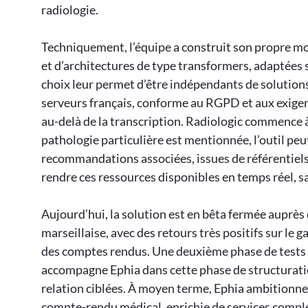
radiologie.
Techniquement, l’équipe a construit son propre mo
et d’architectures de type transformers, adaptées 
choix leur permet d’être indépendants de solution
serveurs français, conforme au RGPD et aux exigen
au-delà de la transcription. Radiologic commence à 
pathologie particulière est mentionnée, l’outil peut
recommandations associées, issues de référentiels 
rendre ces ressources disponibles en temps réel, s
Aujourd’hui, la solution est en bêta fermée auprè
marseillaise, avec des retours très positifs sur le 
des comptes rendus. Une deuxième phase de tests à
accompagne Ephia dans cette phase de structuration
relation ciblées. À moyen terme, Ephia ambitionne
compte-rendu médical, enrichie de services comp