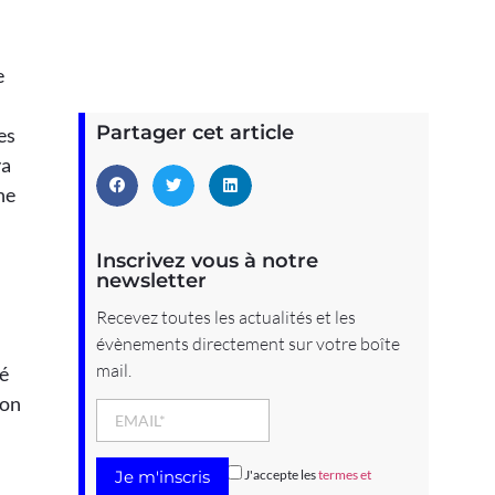
e
Partager cet article
es
va
ne
Inscrivez vous à notre
newsletter
Recevez toutes les actualités et les
évènements directement sur votre boîte
mail.
té
ion
J'accepte les
termes et