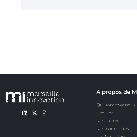
A propos de M
Qui sommes nous 
L’équipe
Nos experts
Nos partenaires
Les MIStartup