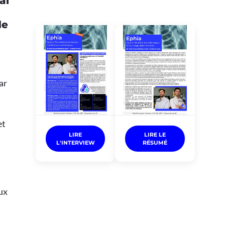
al
de
ar
et
LIRE
LIRE LE
L'INTERVIEW
RÉSUMÉ
ux