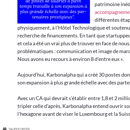
patrimoine inédi
accompagnement
différentes ét
physiquement, à l’Hôtel Technologique et soutenu 
recherche de financements. En tant que startuppeur s
et cela a été un vrai plus de trouver en face de nous
problématiques : communication et image de marque
Nous avons eu recours à environ 8 d’entre eux ».
Aujourd’hui, Karbonalpha qui a créé 30 postes dont
son expansion à plus grande échelle avec des parte
Avec un CA qui devrait s’établir entre 1,8 et 2 mil
tripler celle d’après, Karbonalpha entend ouvrir s
l’hexagone avant de viser le Luxembourg et la Suiss
26/02/2025