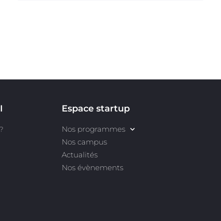
I
Espace startup
Nos programmes
?
Nos campus
Actualités
Nos évènements