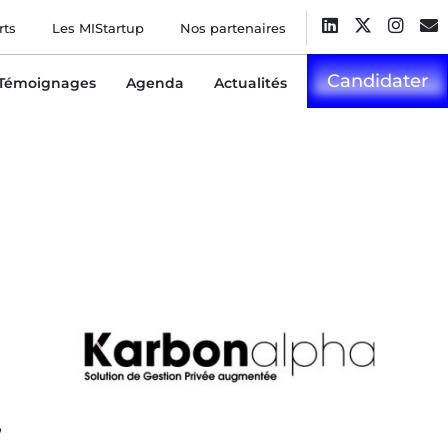
rts
Les MIStartup
Nos partenaires
Candidater
Témoignages
Agenda
Actualités
,