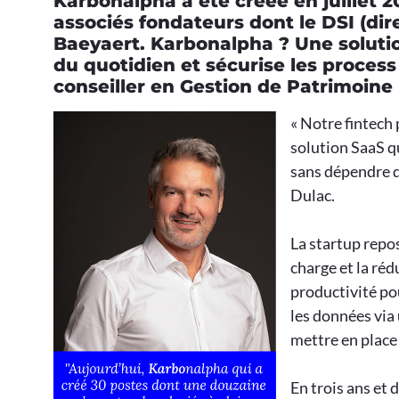
Karbonalpha a été créée en juillet 
associés fondateurs dont le DSI (dir
Baeyaert. Karbonalpha ? Une solutio
du quotidien et sécurise les process
conseiller en Gestion de Patrimoine 
« Notre fintech
solution SaaS q
sans dépendre d
Dulac.
La startup repos
charge et la ré
productivité pou
les données via 
mettre en place 
En trois ans et 