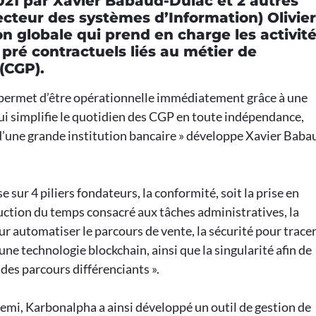
2021 par Xavier Babaud-Dulac et 2 autres
ecteur des systèmes d’Information) Olivier
n globale qui prend en charge les activit
 pré contractuels liés au métier de
(CGP).
 permet d’être opérationnelle immédiatement grâce à une
ui simplifie le quotidien des CGP en toute indépendance,
’une grande institution bancaire » développe Xavier Baba
e sur 4 piliers fondateurs, la conformité, soit la prise en
duction du temps consacré aux tâches administratives, la
r automatiser le parcours de vente, la sécurité pour trace
une technologie blockchain, ainsi que la singularité afin de
des parcours différenciants ».
demi, Karbonalpha a ainsi développé un outil de gestion de