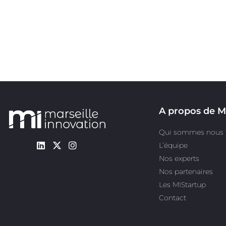
A propos de M
Qui sommes nous 
L’équipe
Nos experts
Nos partenaires
Les MIStartup
Contact