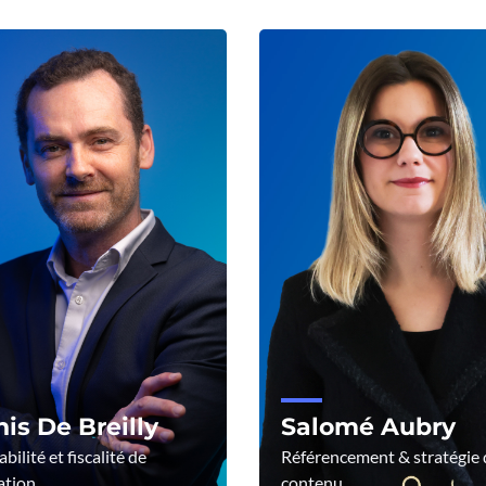
is De Breilly
Salomé Aubry
ilité et fiscalité de
Référencement & stratégie 
ation
contenu