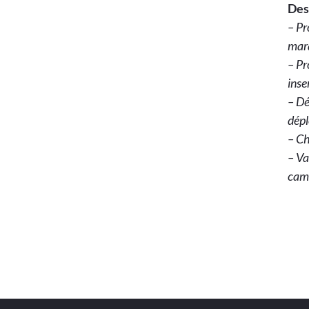
Des
– Pr
marq
– Pr
inse
– Dé
dépl
– Ch
– Va
camp