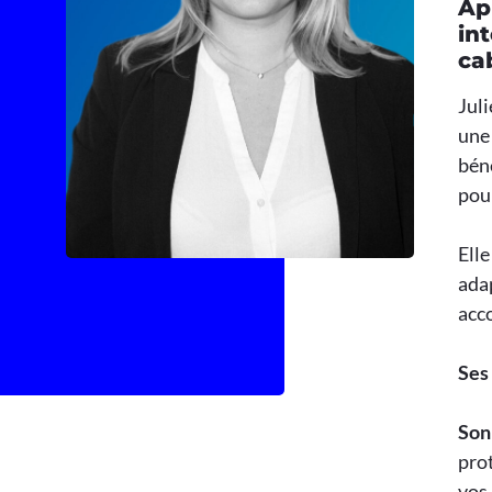
Ap
in
ca
Juli
une 
béné
pour
Elle
adap
acc
Ses 
Son 
prot
vos 