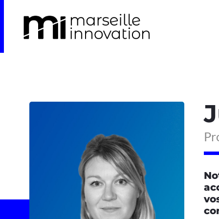
J
Pro
No
ac
vo
co