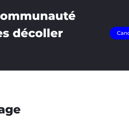
 communauté
es décoller
Cand
tage