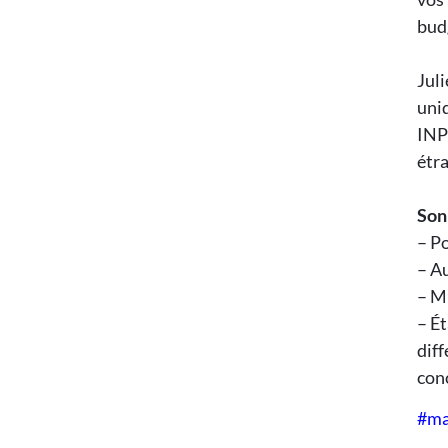
bud
Juli
uniq
INPI
étra
Son
– Po
– Au
– M
– Ét
dif
con
#ma