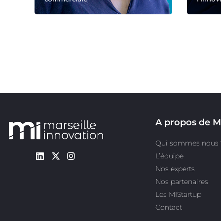
Voir le profil
Voir
A propos de M
Qui sommes nous 
L’équipe
Nos experts
Nos partenaires
Les MIStartup
Contact