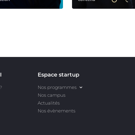
 le profil
Voir le profil
I
Espace startup
Nos programmes
?
Nos campus
Actualités
Nos évènements