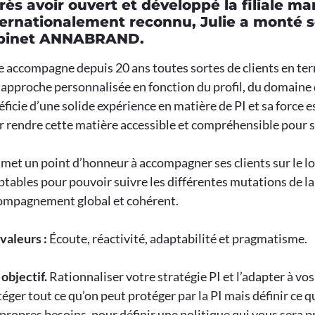
rès avoir ouvert et développé la filiale ma
ternationalement reconnu, Julie a monté s
binet ANNABRAND.
e accompagne depuis 20 ans toutes sortes de clients en term
approche personnalisée en fonction du profil, du domaine d
ficie d’une solide expérience en matière de PI et sa force 
 rendre cette matière accessible et compréhensible pour se
 met un point d’honneur à accompagner ses clients sur le l
tables pour pouvoir suivre les différentes mutations de la vi
ompagnement global et cohérent.
valeurs :
Écoute, réactivité, adaptabilité et pragmatisme.
objectif.
Rationnaliser votre stratégie PI et l’adapter à vos
éger tout ce qu’on peut protéger par la PI mais définir ce q
propres besoins, pour définir une politique qui vous sera p