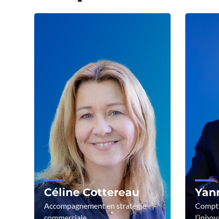
Céline Cottereau
Yann
Accompagnement en stratégie
Comptab
commerciale
l’innov