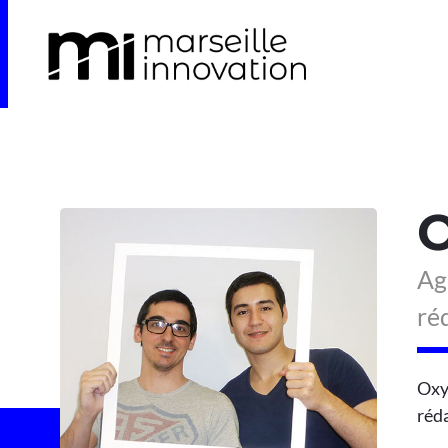
O
Ag
ré
Oxy
réd