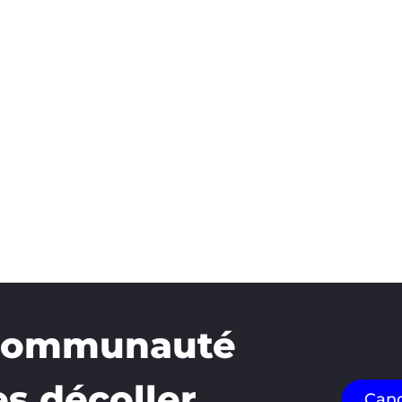
 communauté
es décoller
Cand