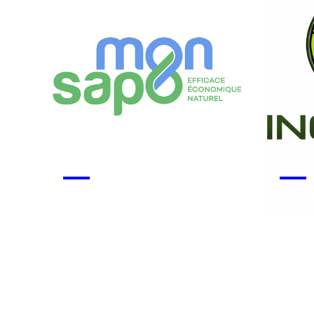
Monsapo
INO
Voir la start-up
Voir