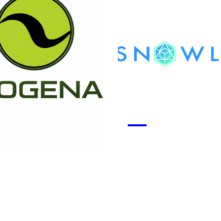
GENA
Snowlab
 la start-up
Voir la start-up