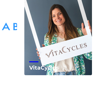
VitaCycles
Voir la start-up