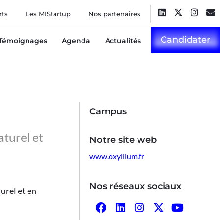
rts
Les MIStartup
Nos partenaires
Candidater
Témoignages
Agenda
Actualités
Campus
turel et
Notre site web
www.oxyllium.fr
Nos réseaux sociaux
urel et en