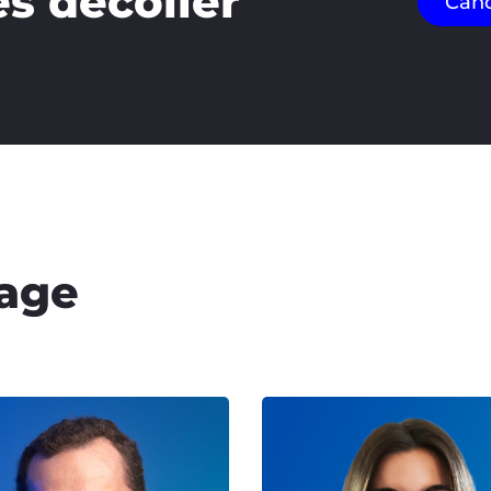
es décoller
Cand
tage