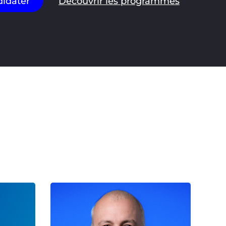
idater
Découvrir les programmes