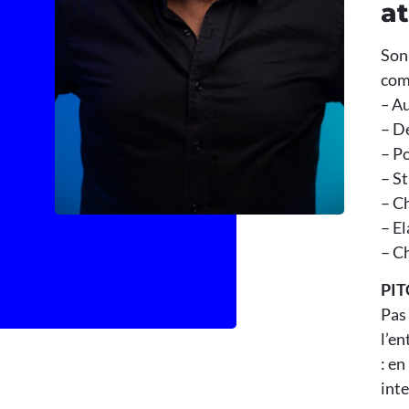
a
Son 
comm
–
Au
– Dé
– Po
– S
– C
– El
– Ch
PIT
Pas 
l’en
: en
int