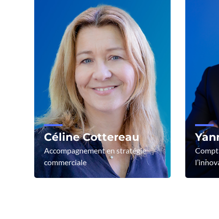
Céline Cottereau
Yann
Accompagnement en stratégie
Comptab
commerciale
l’innov
Voir le profil
Voir