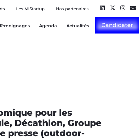
rts
Les MIStartup
Nos partenaires
Candidater
Témoignages
Agenda
Actualités
omique pour les
gle, Décathlon, Groupe
e presse (outdoor-