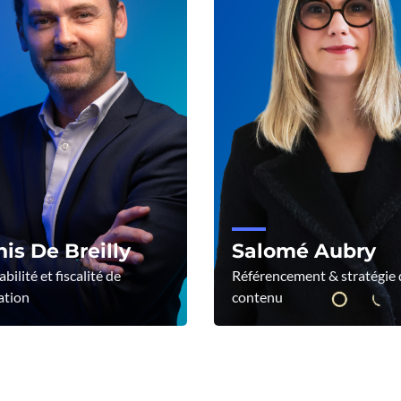
is De Breilly
Salomé Aubry
ilité et fiscalité de
Référencement & stratégie 
ation
contenu
 le profil
Voir le profil