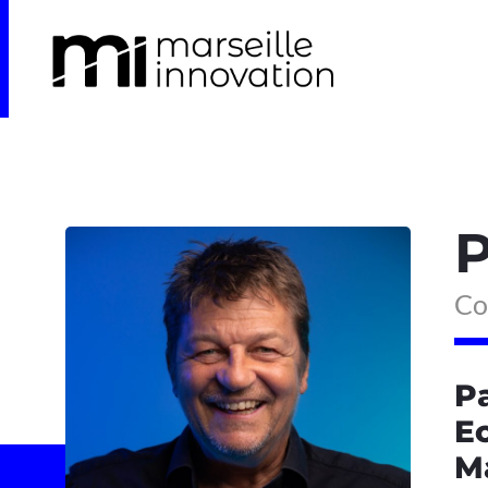
P
Co
Pa
Ec
Ma