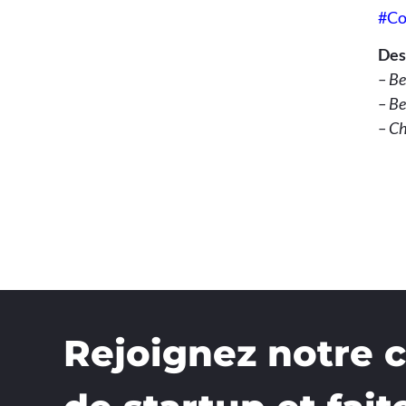
#Co
Des
– Be
– Be
– Ch
Rejoignez notre