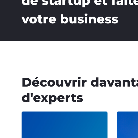
de startup et fait
votre business
Découvrir davan
d'experts