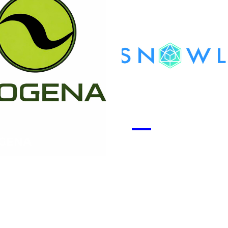
GENA
Snowlab
 la start-up
Voir la start-up