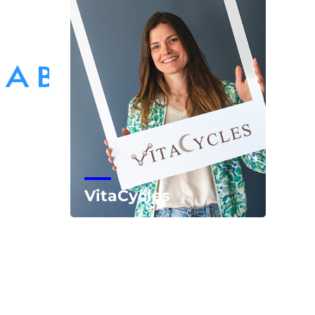
VitaCycles
Voir la start-up