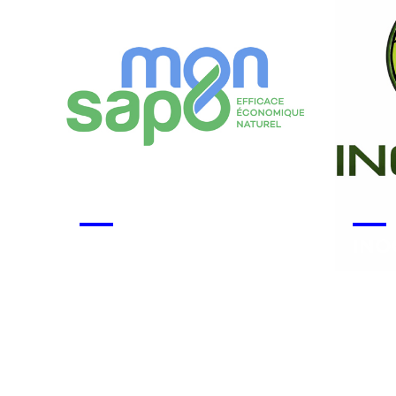
Monsapo
INO
Voir la start-up
Voir