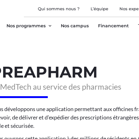
Qui sommes nous ?
L’équipe
Nos expe
Nos programmes
Nos campus
Financement
PREAPHARM
 MedTech au service des pharmacies
s développons une application permettant aux officines fr
voir, de délivrer et d’expédier des prescriptions étrangère
le et sécurisée.
 ouvrons cette application à des millions de résidents en 