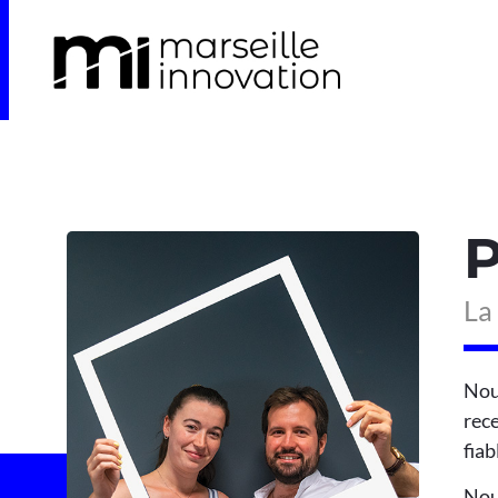
La
Nou
rece
fiab
Nous