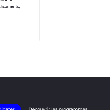
édicaments,
idater
Découvrir les programmes