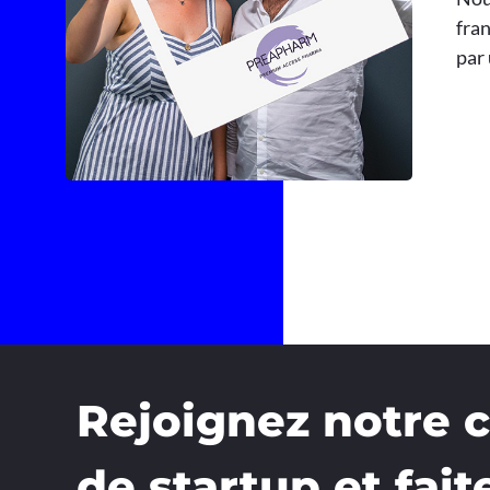
fra
par 
Rejoignez notre
de startup et fait