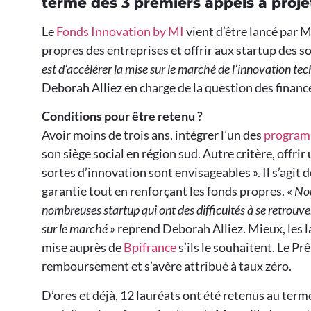
terme des 3 premiers appels à proje
Le
Fonds Innovation by MI
vient d’être lancé par M
propres des entreprises et offrir aux startup des 
est d’accélérer la mise sur le marché de l’innovation t
Deborah Alliez en charge de la question des finan
Conditions pour être retenu ?
Avoir moins de trois ans, intégrer l’un des
program
son siège social en région sud. Autre critère, offr
sortes d’innovation sont envisageables ». Il s’agit d
garantie tout en renforçant les fonds propres. «
Nou
nombreuses startup qui ont des difficultés à se retrou
sur le marché
» reprend Deborah Alliez. Mieux, les l
mise auprès de
Bpifrance
s’ils le souhaitent. Le P
remboursement et s’avère attribué à taux zéro.
D’ores et déjà, 12 lauréats ont été retenus au term