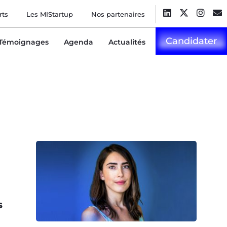
rts
Les MIStartup
Nos partenaires
Candidater
Témoignages
Agenda
Actualités
s