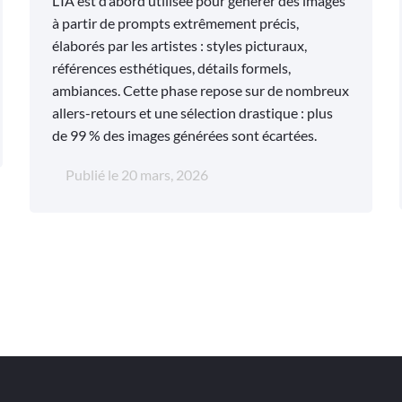
L’IA est d’abord utilisée pour générer des images
à partir de prompts extrêmement précis,
élaborés par les artistes : styles picturaux,
références esthétiques, détails formels,
ambiances. Cette phase repose sur de nombreux
allers-retours et une sélection drastique : plus
de 99 % des images générées sont écartées.
Publié le
20 mars, 2026