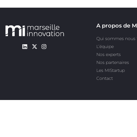
A propos de M
Qui sommes nous 
L’équipe
Nos experts
Nos partenaires
Les MIStartup
Contact