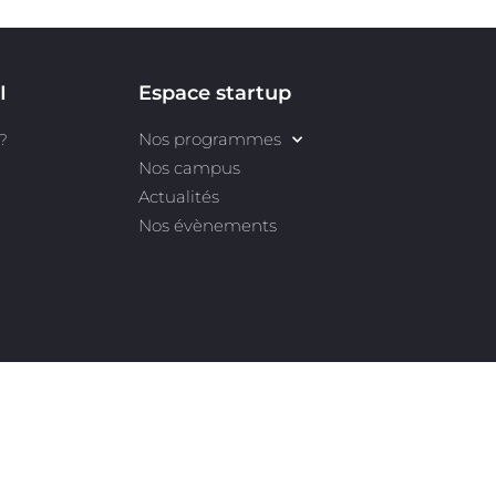
I
Espace startup
Nos programmes
?
Nos campus
Actualités
Nos évènements