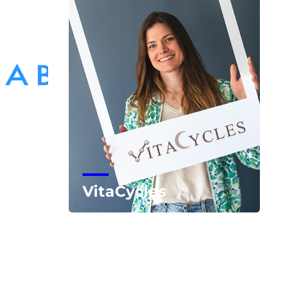
VitaCycles
Voir la start-up