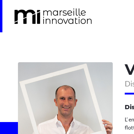
V
Di
Di
L’ 
flot