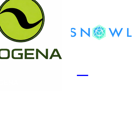
GENA
Snowlab
 la start-up
Voir la start-up