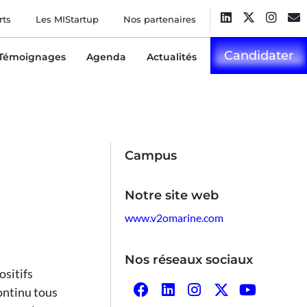
rts
Les MIStartup
Nos partenaires
Candidater
Témoignages
Agenda
Actualités
Campus
Notre site web
www.v2omarine.com
Nos réseaux sociaux
ositifs
ontinu tous