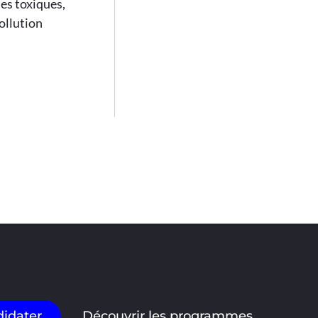
es toxiques,
ollution
idater
Découvrir les programmes