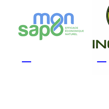
Monsapo
INO
Voir la start-up
Voir