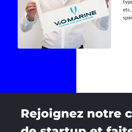
type
etc…
spéc
Rejoignez notre
de startup et fait