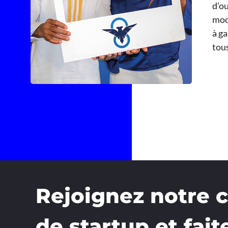
d’ou
mod
à ga
tous
Rejoignez notre
de startup et fait