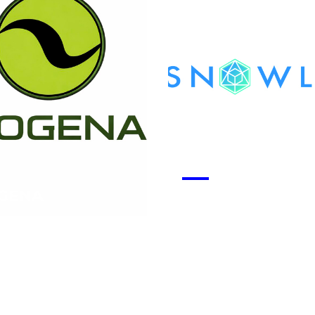
GENA
Snowlab
 la start-up
Voir la start-up