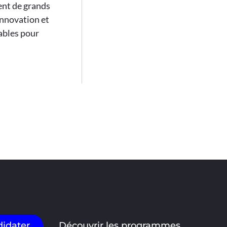
ment de grands
innovation et
tables pour
idater
Découvrir les programmes