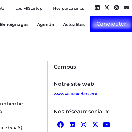
rts
Les MIStartup
Nos partenaires
Candidater
Témoignages
Agenda
Actualités
Campus
Notre site web
www.valueadders.org
 recherche
A.
Nos réseaux sociaux
vice (SaaS)