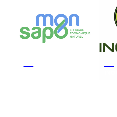
Monsapo
INO
Voir la start-up
Voir