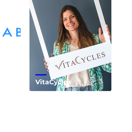
VitaCycles
Voir la start-up