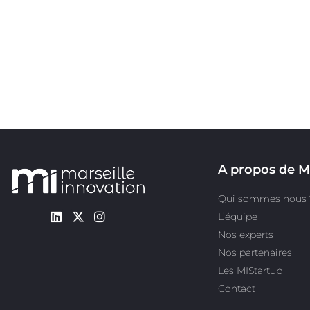
A propos de M
Qui sommes nous 
L’équipe
Nos experts
Nos partenaires
Les MIStartup
Contact