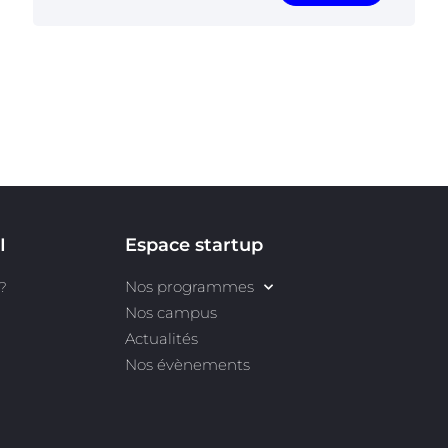
I
Espace startup
Nos programmes
?
Nos campus
Actualités
Nos évènements