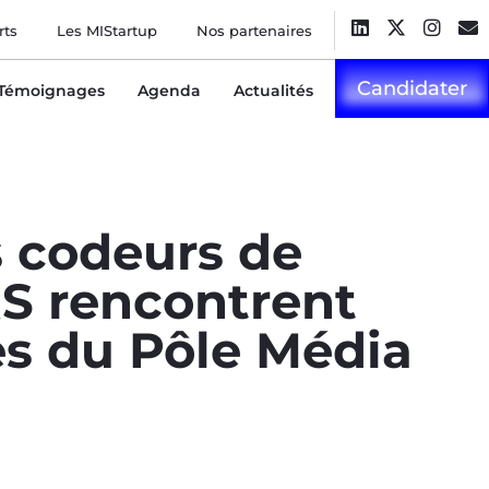
rts
Les MIStartup
Nos partenaires
Candidater
Témoignages
Agenda
Actualités
s codeurs de
 rencontrent
es du Pôle Média