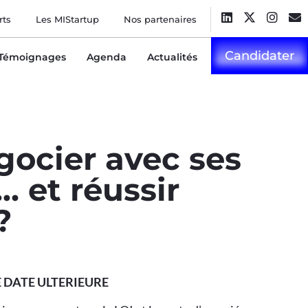
rts
Les MIStartup
Nos partenaires
Candidater
Témoignages
Agenda
Actualités
ocier avec ses
… et réussir
?
 DATE ULTERIEURE