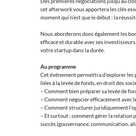
Des premières négociations jusqu’au closi
cet afterwork vous apportera les clés ess
moment qui n’est que le début : la réussite
Nous aborderons donc également les bonn
efficace et durable avec ses investisseur
votre startup dans la durée.
Au programme
Cet événement permettra d’explorer les p
liées à la levée de fonds, en droit des soci
– Comment bien préparer sa levée de fon
– Comment négocier efficacement avec le
– Comment structurer juridiquement l’op
– Et surtout : comment gérer la relation p
succès (gouvernance, communication, alig