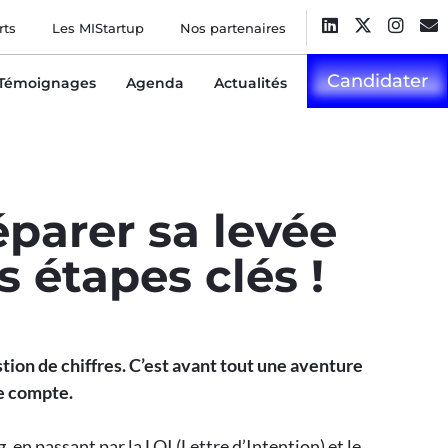
rts
Les MIStartup
Nos partenaires
Candidater
Témoignages
Agenda
Actualités
arer sa levée
s étapes clés !
stion de chiffres. C’est avant tout une aventure
pe compte.
, en passant par la LOI (Lettre d’Intention) et le