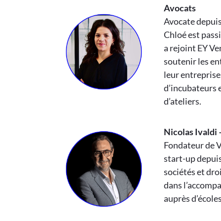
Avocats
Avocate depuis
Chloé est passi
a rejoint EY V
soutenir les en
leur entreprise
d’incubateurs e
d’ateliers.
Nicolas Ivaldi
Fondateur de V
start-up depuis
sociétés et dro
dans l’accompa
auprès d’école