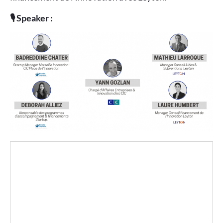
🎙️ Speaker :