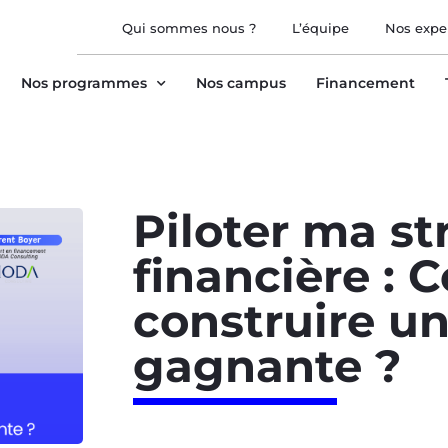
Qui sommes nous ?
L’équipe
Nos expe
Nos programmes
Nos campus
Financement
Piloter ma st
financière :
construire u
gagnante ?