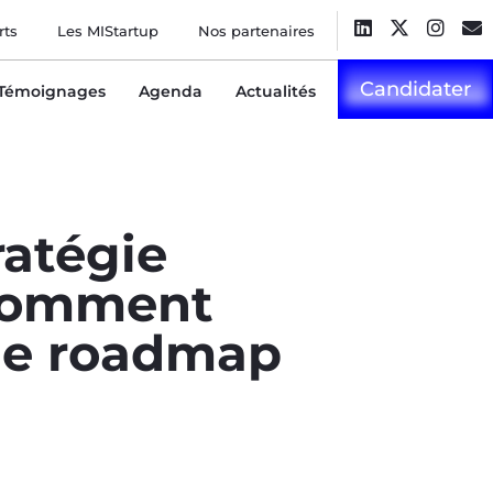
rts
Les MIStartup
Nos partenaires
Candidater
Témoignages
Agenda
Actualités
ratégie
 Comment
ne roadmap