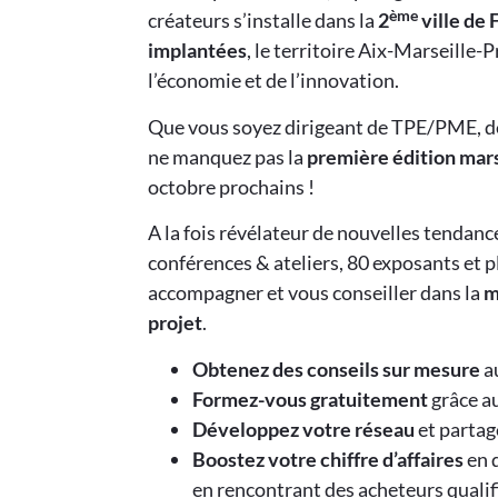
ème
créateurs s’installe dans la
2
ville de 
implantées
, le territoire Aix-Marseille
l’économie et de l’innovation.
Que vous soyez dirigeant de TPE/PME, de 
ne manquez pas la
première édition mars
octobre prochains !
A la fois révélateur de nouvelles tendance
conférences & ateliers, 80 exposants et 
accompagner et vous conseiller dans la
m
projet
.
Obtenez des conseils sur mesure
a
Formez-vous gratuitement
grâce au
Développez votre réseau
et partag
Boostez votre chiffre d’affaires
en 
en rencontrant des acheteurs qualif