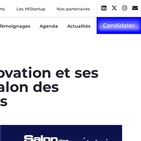
rts
Les MIStartup
Nos partenaires
Candidater
Témoignages
Agenda
Actualités
ovation et ses
alon des
s