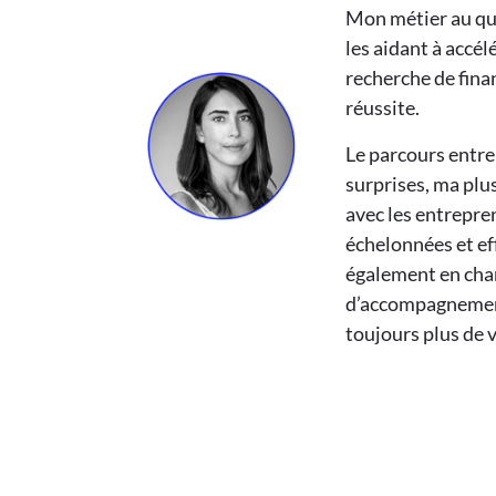
Mon métier au qu
les aidant à accélé
recherche de fina
réussite.
Le parcours entr
surprises, ma plu
avec les entrepre
échelonnées et eff
également en ch
d’accompagnement 
toujours plus de 