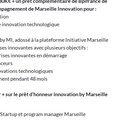
 30K€ + un prêt complémentaire de Bpifrance de
pagnement de Marseille Innovation pour :
tion
re innovation technologique
by MI, adossé à la plateforme Initiative Marseille
es innovantes avec plusieurs objectifs :
prises innovantes en démarrage
nceurs
novations technologiques
ment pendant 48 mois
r + sur le prêt d’honneur innovation by Marseille
–
Startup et program manager Marseille