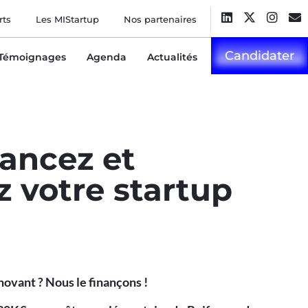
rts
Les MIStartup
Nos partenaires
Candidater
Témoignages
Agenda
Actualités
nancez et
votre startup
novant ? Nous le finançons !