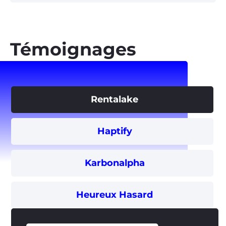
Témoignages
Rentalake
Haptify
Karbonalpha
Heureux Hasard