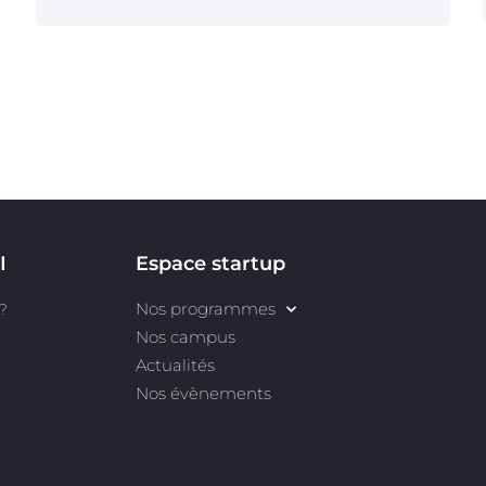
I
Espace startup
Nos programmes
?
Nos campus
Actualités
Nos évènements