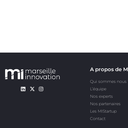
A propos de M
Qui sommes nous 
L’équipe
Nos experts
Nos partenaires
Les MIStartup
Contact