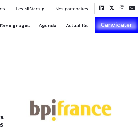
rts
Les MIStartup
Nos partenaires
Candidater
Témoignages
Agenda
Actualités
es
es