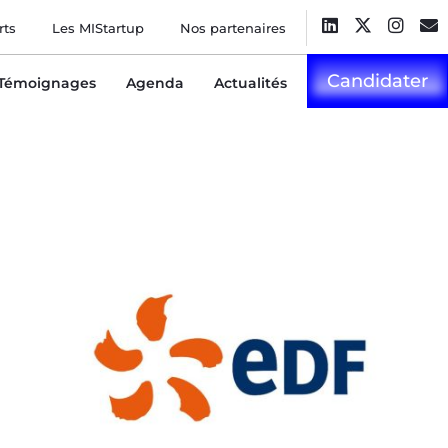
rts
Les MIStartup
Nos partenaires
Candidater
Témoignages
Agenda
Actualités