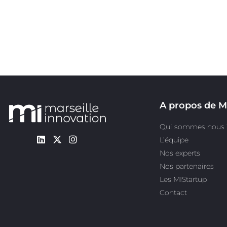
A propos de M
Qui sommes nous 
L’équipe
Nos experts
Nos partenaires
Les MIStartup
Contact