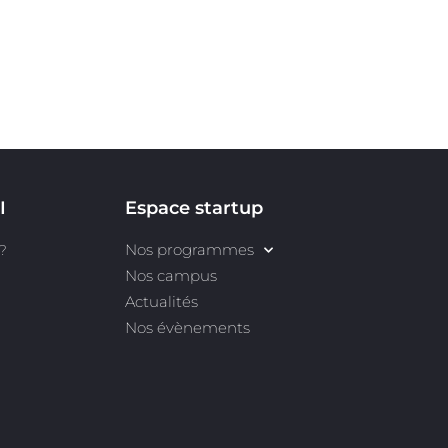
I
Espace startup
Nos programmes
?
Nos campus
Actualités
Nos évènements