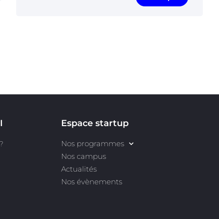
I
Espace startup
Nos programmes
?
Nos campus
Actualités
Nos évènements