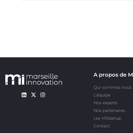
A propos de M
Qui sommes nous 
L’équipe
Nos experts
Nos partenaires
Les MIStartup
Contact