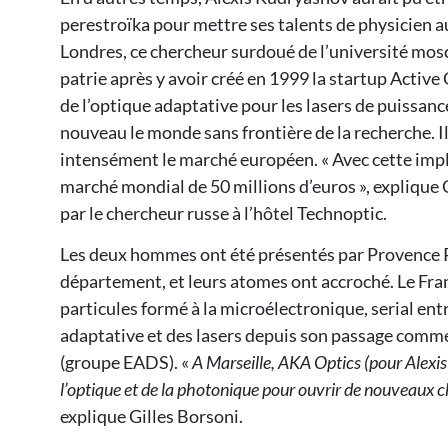
perestroïka pour mettre ses talents de physicien au
Londres, ce chercheur surdoué de l’université mos
patrie après y avoir créé en 1999 la startup Acti
de l’optique adaptative pour les lasers de puissanc
nouveau le monde sans frontière de la recherche. Il y
intensément le marché européen. « Avec cette impl
marché mondial de 50 millions d’euros », explique G
par le chercheur russe à l’hôtel Technoptic.
Les deux hommes ont été présentés par Provence
département, et leurs atomes ont accroché. Le Fran
particules formé à la microélectronique, serial entr
adaptative et des lasers depuis son passage comme
(groupe EADS). «
A Marseille, AKA Optics (pour Alexis
l’optique et de la photonique pour ouvrir de nouveaux c
explique Gilles Borsoni.