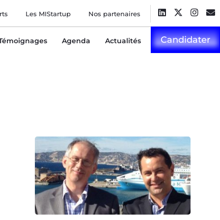
rts
Les MIStartup
Nos partenaires
Candidater
Témoignages
Agenda
Actualités
,