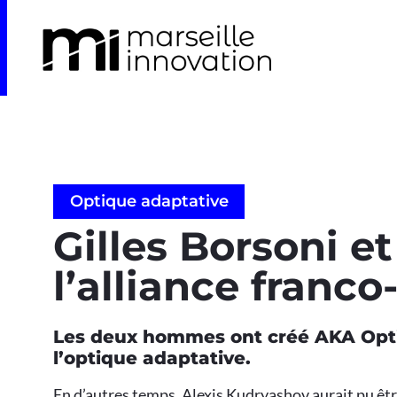
Optique adaptative
Gilles Borsoni e
l’alliance franco
Les deux hommes ont créé AKA Opti
l’optique adaptative.
En d’autres temps, Alexis Kudryashov aurait pu êt