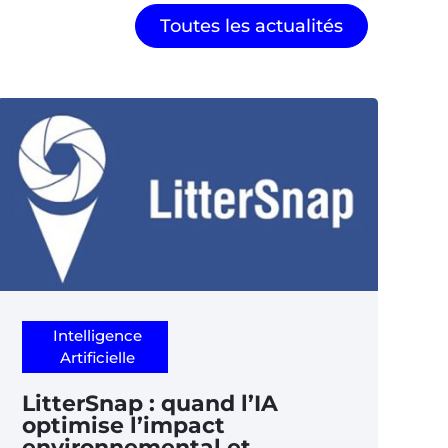
Toutes les actualités
Intelligence
Artificielle
LitterSnap : quand l’IA
optimise l’impact
environnemental et