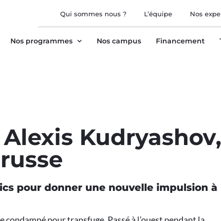
Qui sommes nous ?
L’équipe
Nos expe
Nos programmes
Nos campus
Financement
t Alexis Kudryashov
-russe
cs pour donner une nouvelle impulsion à
re condamné pour transfuge. Passé à l’ouest pendant la