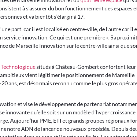
 sites de Marseille Innovation et du
quatrième espace
qui v
consistent à s’assurer du bon fonctionnement des espaces e
sonnes et va bientôt s’élargir à 17.
e part, car il est localisé en centre-ville, de l’autre car il 
on service innovation. Ce qui est une première ». Sa proximi
nce de Marseille Innovation sur le centre-ville ainsi que so
 Technologique
situés à Château-Gombert confortent leur
t ambitieux vient légitimer le positionnement de Marseille
de 20 ans, est désormais reconnu comme le plus gros opérat
novation et vise le développement de partenariat notamme
ise innovante qu’elle soit sur un modèle d’hyper croissance
large. Aujourd’hui PME, ETI et grands groupes régionaux fo
 dans notre ADN de lancer de nouveaux procédés. Depuis de