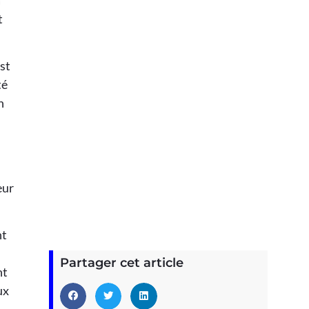
a
t
est
té
n
eur
nt
Partager cet article
nt
ux