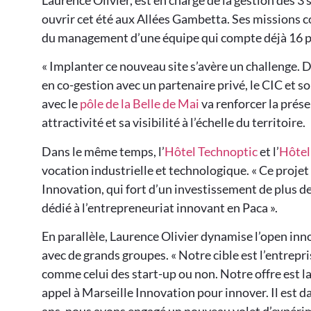
Laurence Olivier, est en charge de la gestion des 3
ouvrir cet été aux Allées Gambetta. Ses missions 
du management d’une équipe qui compte déjà 16 per
« Implanter ce nouveau site s’avère un challenge. D’un
en co-gestion avec un partenaire privé, le CIC et s
avec le
pôle de la Belle de Mai
va renforcer la prése
attractivité et sa visibilité à l’échelle du territoire.
Dans le même temps, l’
Hôtel Technoptic
et l’
Hôtel
vocation industrielle et technologique. « Ce proje
Innovation, qui fort d’un investissement de plus 
dédié à l’entrepreneuriat innovant en Paca ».
En parallèle, Laurence Olivier dynamise l’open in
avec de grands groupes. « Notre cible est l’entrepr
comme celui des start-up ou non. Notre offre est 
appel à Marseille Innovation pour innover. Il est