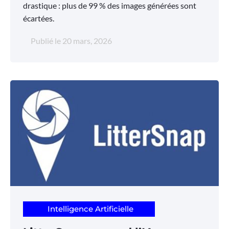
drastique : plus de 99 % des images générées sont
écartées.
Publié le
20 mars, 2026
Intelligence Artificielle