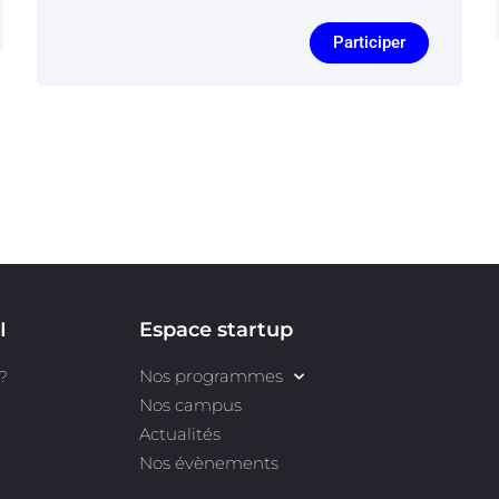
Participer
I
Espace startup
Nos programmes
?
Nos campus
Actualités
Nos évènements