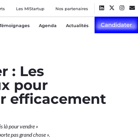
rts
Les MIStartup
Nos partenaires
Candidater
Témoignages
Agenda
Actualités
r : Les
x pour
 efficacement
is là pour vendre »
orte pas grand chose ».