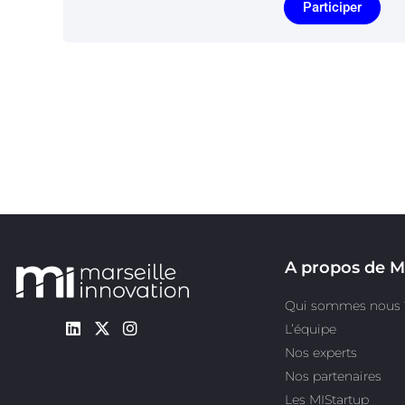
Participer
A propos de M
Qui sommes nous 
L’équipe
Nos experts
Nos partenaires
Les MIStartup