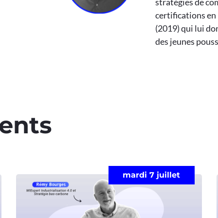
stratégies de co
certifications e
(2019) qui lui d
des jeunes pouss
ents​
mardi 7 juillet