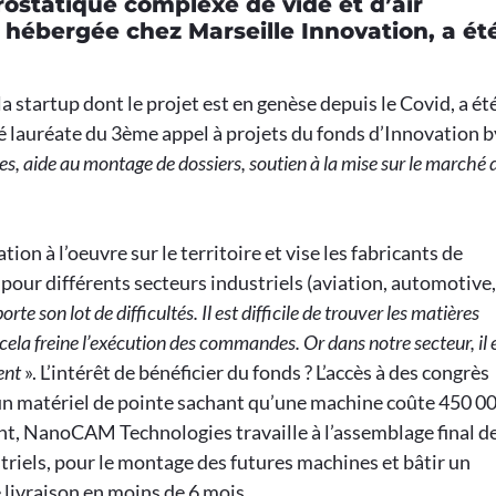
rostatique complexe de vide et d’air
ébergée chez Marseille Innovation, a ét
 startup dont le projet est en genèse depuis le Covid, a ét
té lauréate du 3ème appel à projets du fonds d’Innovation b
, aide au montage de dossiers, soutien à la mise sur le marché 
tion à l’oeuvre sur le territoire et vise les fabricants de
our différents secteurs industriels (aviation, automotive,
te son lot de difficultés. Il est difficile de trouver les matières
la freine l’exécution des commandes. Or dans notre secteur, il 
ent
». L’intérêt de bénéficier du fonds ? L’accès à des congrès
 un matériel de pointe sachant qu’une machine coûte 450 0
nt, NanoCAM Technologies travaille à l’assemblage final de
triels, pour le montage des futures machines et bâtir un
 livraison en moins de 6 mois.