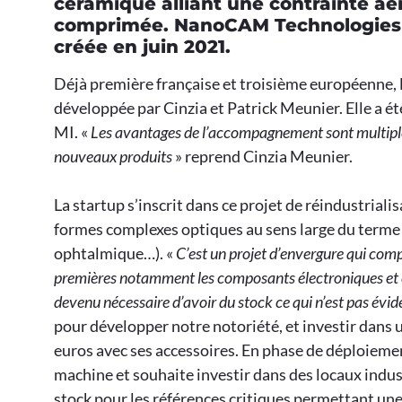
céramique alliant une contrainte aé
comprimée. NanoCAM Technologies h
créée en juin 2021.
Déjà première française et troisième européenne, la
développée par Cinzia et Patrick Meunier. Elle a é
MI. «
Les avantages de l’accompagnement sont multiples
nouveaux produits
» reprend Cinzia Meunier.
La startup s’inscrit dans ce projet de réindustrialisa
formes complexes optiques au sens large du terme p
ophtalmique…). «
C’est un projet d’envergure qui compor
premières notamment les composants électroniques et ce
devenu nécessaire d’avoir du stock ce qui n’est pas évid
pour développer notre notoriété, et investir dans
euros avec ses accessoires. En phase de déploieme
machine et souhaite investir dans des locaux indus
stock pour les références critiques permettant une