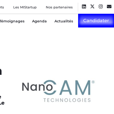
rts
Les MIStartup
Nos partenaires
Candidater
Témoignages
Agenda
Actualités
n
e
Le