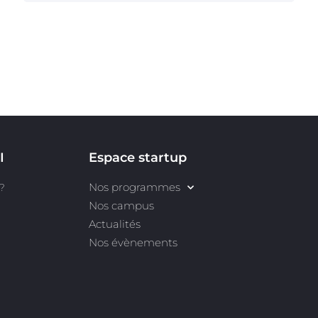
I
Espace startup
Nos programmes
?
Nos campus
Actualités
Nos évènements