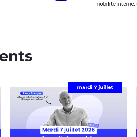
mobilité interne,
ents​
mardi 7 juillet