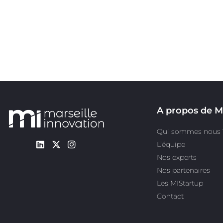
A propos de M
Qui sommes nous 
L’équipe
Nos experts
Nos partenaires
Les MIStartup
Contact