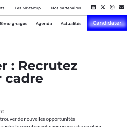
rts
Les MIStartup
Nos partenaires
Candidater
Témoignages
Agenda
Actualités
r : Recrutez
r cadre
nt
r trouver de nouvelles opportunités
uveler le recrutement dans un marché en plein